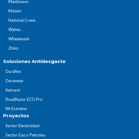
Manitowoc
Matam
National Crane
Waites
Wheelwash
Zinko
Soluciones Antidesgaste
Duraflex
Durawear
Kencast
RoadRazor ECO Pro
RK Extreme
Proyectos
Sector Electricidad
Sector Gas y Petroleo