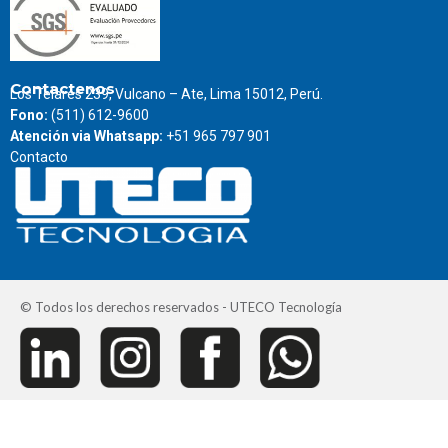
Contactenos
Los Telares 239, Vulcano – Ate, Lima 15012, Perú.
Fono:
(511) 612-9600
Atención via Whatsapp:
+51 965 797 901
Contacto
© Todos los derechos reservados - UTECO Tecnología