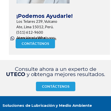
¡Podemos Ayudarle!
Los Telares 239, Vulcano
Ate, Lima 15012, Perú.
(511) 612-9600
Atención via Whatsapp:
+519-6579-7901
utecotec@utecotec.com
CONTÁCTENOS
Consulte ahora a un experto de
UTECO
y obtenga mejores resultados.
CONTÁCTENOS
Soluciones de Lubricación y Medio Ambiente