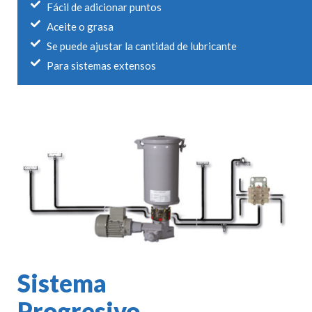
Fácil de adicionar puntos
Aceite o grasa
Se puede ajustar la cantidad de lubricante
Para sistemas extensos
Sistema
Progresivo