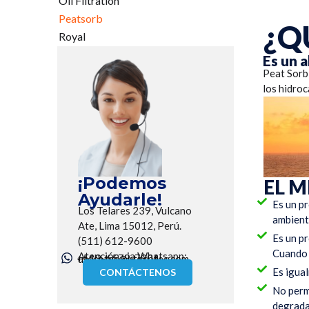
Oil Filtration
Peatsorb
¿Q
Royal
Es un 
Peat Sorb
los hidroc
¡Podemos
EL M
Ayudarle!
Es un p
Los Telares 239, Vulcano
ambient
Ate, Lima 15012, Perú.
Es un p
(511) 612-9600
Cuando s
Atención via Whatsapp:
+519-6579-7901
utecotec@utecotec.com
Es igual
CONTÁCTENOS
No perm
degrada