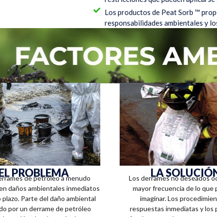
Los productos de Peat Sorb ™ propo
responsabilidades ambientales y lo
EL PROBLEMA
LA SOLUCIÓ
errames de petróleo a menudo
Los derrames no deseados o
 en daños ambientales inmediatos
mayor frecuencia de lo qu
o plazo. Parte del daño ambiental
imaginar. Los procedimie
do por un derrame de petróleo
respuestas inmediatas y los