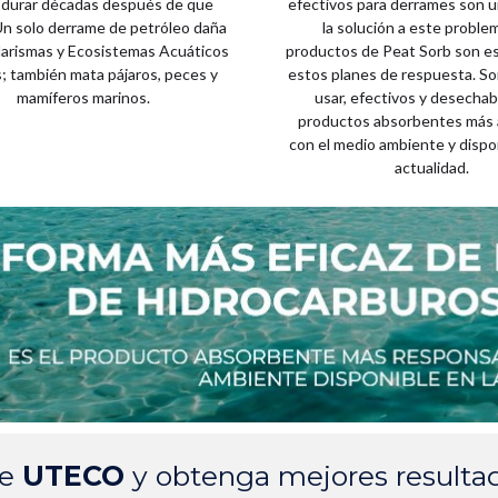
durar décadas después de que
efectivos para derrames son u
Un solo derrame de petróleo daña
la solución a este proble
Marismas y Ecosistemas Acuáticos
productos de Peat Sorb son es
s; también mata pájaros, peces y
estos planes de respuesta. So
mamíferos marinos.
usar, efectivos y desechab
productos absorbentes más 
con el medio ambiente y dispon
actualidad.
de
UTECO
y obtenga mejores resulta