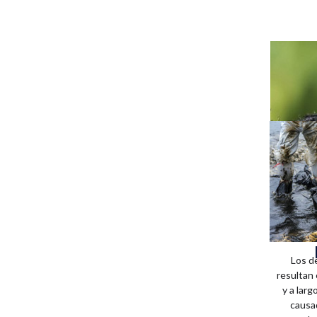
Los d
resultan
y a larg
causa