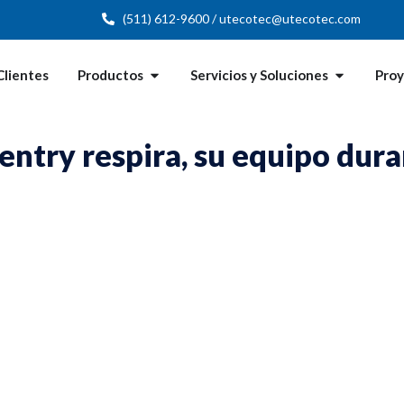
(511) 612-9600 / utecotec@utecotec.com
Clientes
Productos
Servicios y Soluciones
Pro
entry respira, su equipo dur