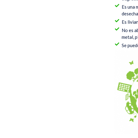
Es una 
desecha
Es livia
No es a
metal, p
Se pued