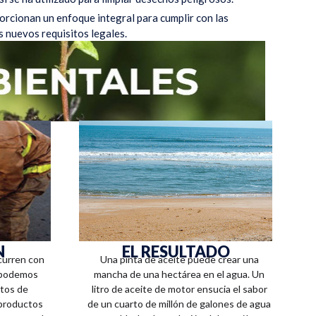
rcionan un enfoque integral para cumplir con las
s nuevos requisitos legales.
N
EL RESULTADO
curren con
Una pinta de aceite puede crear una
e podemos
mancha de una hectárea en el agua. Un
ntos de
litro de aceite de motor ensucia el sabor
 productos
de un cuarto de millón de galones de agua