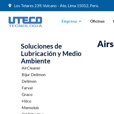
Los Telares 239, Vulcano - Ate, Lima 15012, Perú.
Empresa
Oficinas
Airs
Soluciones de
Lubricación y Medio
Ambiente
AirCleaner
Bijur Delimon
Delimon
Farval
Graco
Hilco
Memolub