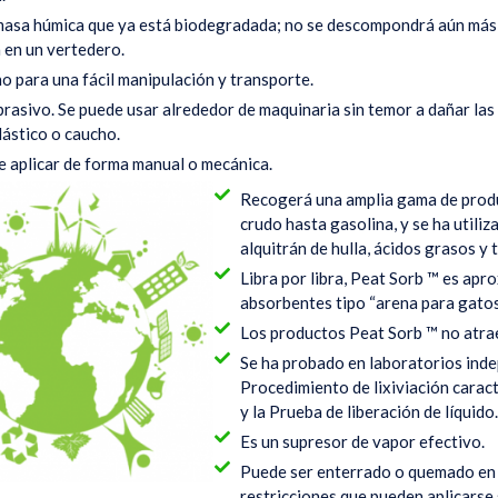
masa húmica que ya está biodegradada; no se descompondrá aún más 
 en un vertedero.
no para una fácil manipulación y transporte.
brasivo. Se puede usar alrededor de maquinaria sin temor a dañar las
lástico o caucho.
e aplicar de forma manual o mecánica.
Recogerá una amplia gama de produ
crudo hasta gasolina, y se ha utiliz
alquitrán de hulla, ácidos grasos y
Libra por libra, Peat Sorb ™ es ap
absorbentes tipo “arena para gatos”
Los productos Peat Sorb ™ no atra
Se ha probado en laboratorios inde
Procedimiento de lixiviación caracte
y la Prueba de liberación de líquido
Es un supresor de vapor efectivo.
Puede ser enterrado o quemado en la
restricciones que pueden aplicarse 