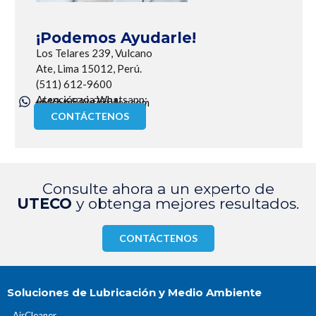
¡Podemos Ayudarle!
Los Telares 239, Vulcano
Ate, Lima 15012, Perú.
(511) 612-9600
Atención via Whatsapp:
+519-6579-7901
utecotec@utecotec.com
CONTÁCTENOS
Consulte ahora a un experto de
UTECO
y obtenga mejores resultados.
CONTÁCTENOS
Soluciones de Lubricación y Medio Ambiente
AirCleaner