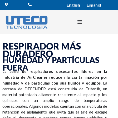
English
Español
RESPIRADOR MÁS
DURADERO
HUMEDAD Y PARTÍCULAS
FUERA
La serie de respiradores desecantes líderes en la
industria de AirCleaner reducen la contaminación por
humedad y de partículas con sus fluidos y equipos.
La
carcasa de DEFENDER está construida de Tritan®, un
material patentado altamente resistente al impacto y los
químicos con un amplio rango de temperaturas
operacionales. Algunos modelos cuentan con una válvula de
retención de aislamiento que evita que el aire de escape
dañe al desecante y protege contra humos volátiles y