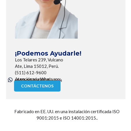
¡Podemos Ayudarle!
Los Telares 239, Vulcano
Ate, Lima 15012, Perú.
(511) 612-9600
Atención via Whatsapp:
+519-6579-7901
utecotec@utecotec.com
CONTÁCTENOS
Fabricado en EE. UU. en una instalación certificada ISO
9001:2015 e ISO 14001:2015..