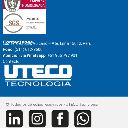
Contactenos
Los Telares 239, Vulcano – Ate, Lima 15012, Perú.
Fono:
(511) 612-9600
Atención via Whatsapp:
+51 965 797 901
Contacto
© Todos los derechos reservados - UTECO Tecnología