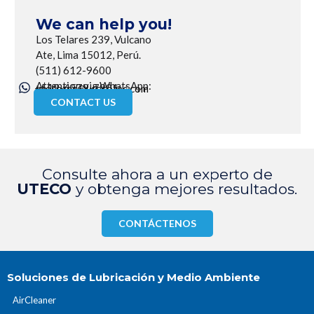
We can help you!
Los Telares 239, Vulcano
Ate, Lima 15012, Perú.
(511) 612-9600
Attention via WhatsApp:
+519-6579-7901
utecotec@utecotec.com
CONTACT US
Consulte ahora a un experto de
UTECO
y obtenga mejores resultados.
CONTÁCTENOS
Soluciones de Lubricación y Medio Ambiente
AirCleaner