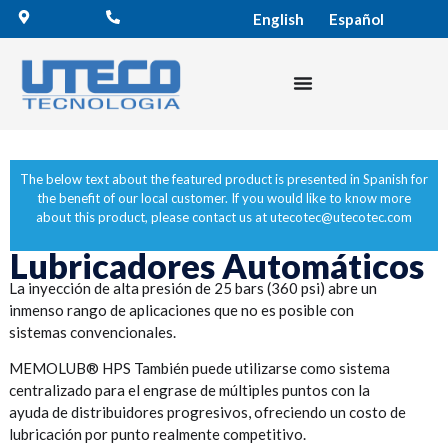
English
Español
The below text about the featured product is presented in Spanish for
the benefit of our local customer. If you would like to know more
about this product, please contact us
at
utecotec@utecotec.com
Lubricadores Automáticos
La inyección de alta presión de 25 bars (360 psi) abre un
inmenso rango de aplicaciones que no es posible con
sistemas convencionales.
MEMOLUB® HPS También puede utilizarse como sistema
centralizado para el engrase de múltiples puntos con la
ayuda de distribuidores progresivos, ofreciendo un costo de
lubricación por punto realmente competitivo.