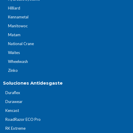
Hilliard
Kennametal
Manitowoc
Matam
National Crane
Waites
Wheelwash
Zinko
Soluciones Antidesgaste
Duraflex
Durawear
Kencast
RoadRazor ECO Pro
RK Extreme