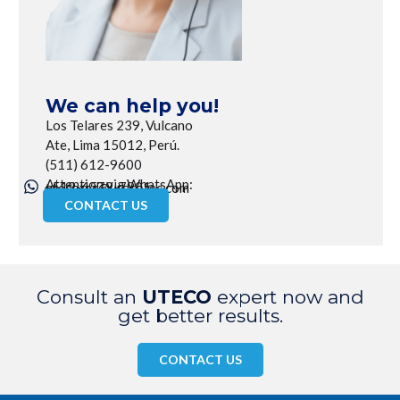
We can help you!
Los Telares 239, Vulcano
Ate, Lima 15012, Perú.
(511) 612-9600
Attention via WhatsApp:
+519-6579-7901
utecotec@utecotec.com
CONTACT US
Consult an
UTECO
expert now and
get better results.
CONTACT US