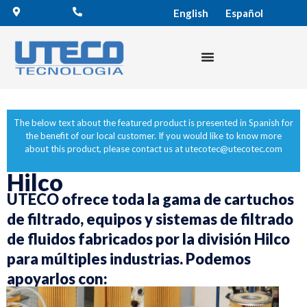
English
Español
The below text about the featured product is presented in Spanish for
the benefit of our local customer. If you would like to know more
about this product, please contact us
at
utecotec@utecotec.com
Hilco
UTECO ofrece toda la gama de cartuchos
de filtrado, equipos y sistemas de filtrado
de fluidos fabricados por la división Hilco
para múltiples industrias. Podemos
apoyarlos con: