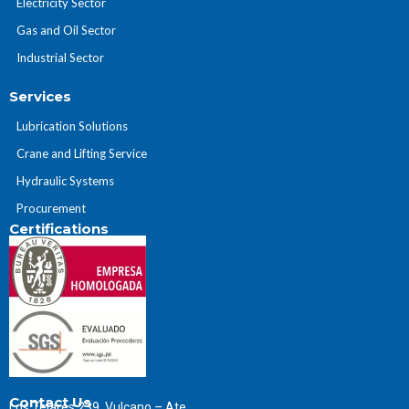
Electricity Sector
Gas and Oil Sector
Industrial Sector
Services
Lubrication Solutions
Crane and Lifting Service
Hydraulic Systems
Procurement
Certifications
Contact Us
Los Telares 239, Vulcano – Ate,