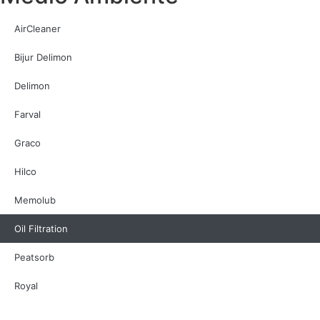
AirCleaner
Bijur Delimon
Delimon
Farval
Graco
Hilco
Memolub
Oil Filtration
Peatsorb
Royal