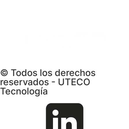
Los Telares 239, Vulcano – Ate, Lima 15012, Perú.
Fono:
(511) 612-9600
Atención via Whatsapp:
+51 965 797 901
Contacto
© Todos los derechos
reservados - UTECO
Tecnología