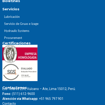
Boletines
Servicios
Lubricación
Servicio de Gruas e Izage
Hydraulic Systems
Procurement
Certificaciones
Contactenos
Los Telares 239, Vulcano – Ate, Lima 15012, Perú.
Fono:
(511) 612-9600
Atención via Whatsapp:
+51 965 797 901
Contacto