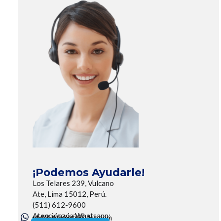
¡Podemos Ayudarle!
Los Telares 239, Vulcano
Ate, Lima 15012, Perú.
(511) 612-9600
Atención via Whatsapp:
+519-6579-7901
utecotec@utecotec.com