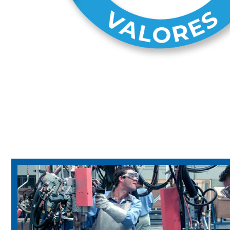
Proyectos
El grupo al que pertenece UTECO ofrece proyectos 
civiles, montaje, operación asistida, soporte técnic
servicio de mantenimiento y financiamiento de los 