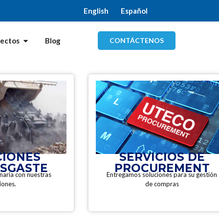
English
Español
CONTÁCTENOS
yectos
Blog
CIONES
SERVICIOS DE
ESGASTE
PROCUREMENT
naria con nuestras
Entregamos soluciones para su gestión
iones.
de compras