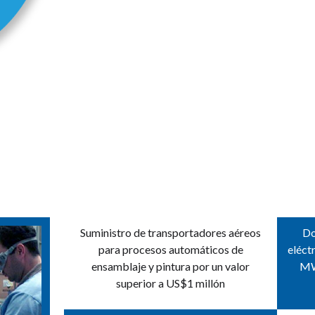
llave en mano, que incluyen los equipos, obras
o, capacitación, suministro de repuestos,
proyectos.
Suministro de transportadores aéreos
Do
para procesos automáticos de
eléct
ensamblaje y pintura por un valor
MW
superior a US$1 millón