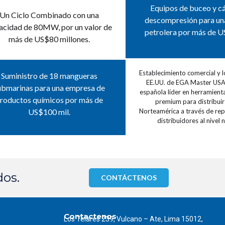
Equipos de buceo y c
Un Ciclo Combinado con una
descompresión para un
acidad de 80MW, por un valor de
petrolera por más de U
más de US$80 millones.
Establecimiento comercial y l
Suministro de 18 mangueras
EE.UU. de EGA Master US
ubmarinas para una empresa de
española líder en herramienta
roductos químicos por más de
premium para distribuir
US$100 mil.
Norteamérica a través de re
distribuidores al nivel 
dos.
CONTÁCTENOS
Contactenos
Los Telares 239, Vulcano – Ate, Lima 15012,