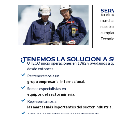
SER
En el m
marcha 
nuestro
cumplan
Tecnolo
¡TENEMOS LA SOLUCION A 
UTECO inició operaciones en 1982 y ayudamos a que
desde entonces.
Pertenecemos a un
grupo empresarial internacional.
Somos especialistas en
equipos del sector minería.
Representamos a
las marcas más importantes del sector industrial.
A través de nuestra innovadora división de