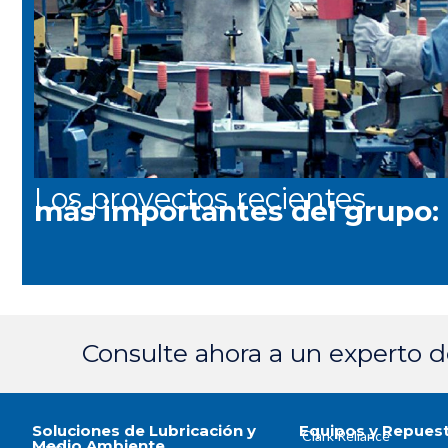
Los proyectos recientes
más importantes del grupo:
Consulte ahora a un experto 
Soluciones de Lubricación y
Equipos y Repues
Clark Reliance
Medio Ambiente