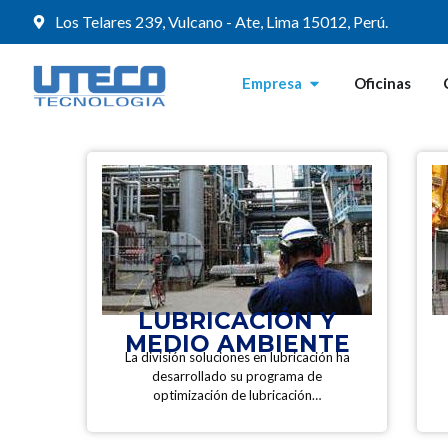
Los Telares 239, Vulcano - Ate, Lima 15012, Perú.
Empresa
Oficinas
LUBRICACIÓN Y
MEDIO AMBIENTE
La división soluciones en lubricación ha
desarrollado su programa de
optimización de lubricación…