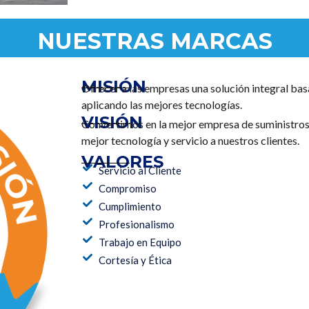
NUESTRAS MARCAS
MISIÓN
Ofrecer a las empresas una solución integral bas
aplicando las mejores tecnologías.
VISIÓN
Convertirnos en la mejor empresa de suministros 
mejor tecnología y servicio a nuestros clientes.
VALORES
Servicio al Cliente
Compromiso
Cumplimiento
Profesionalismo
Trabajo en Equipo
Cortesía y Ética