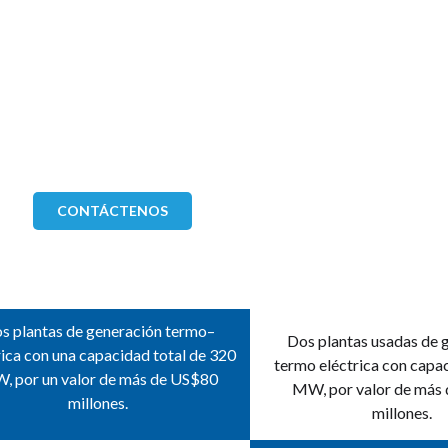
CONTÁCTENOS
s plantas de generación termo–
Dos plantas usadas de 
rica con una capacidad total de 320
termo eléctrica con capa
, por un valor de más de US$80
MW, por valor de más
millones.
millones.