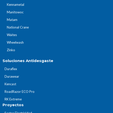
Kennametal
Manitowoc
Matam
National Crane
Waites
Wheelwash
Zinko
Soluciones Antidesgaste
Duraflex
Durawear
Kencast
RoadRazor ECO Pro
RK Extreme
Proyectos
Sector Electricidad