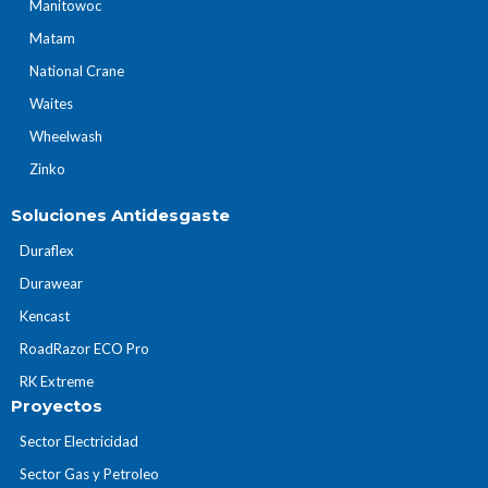
Manitowoc
Matam
National Crane
Waites
Wheelwash
Zinko
Soluciones Antidesgaste
Duraflex
Durawear
Kencast
RoadRazor ECO Pro
RK Extreme
Proyectos
Sector Electricidad
Sector Gas y Petroleo