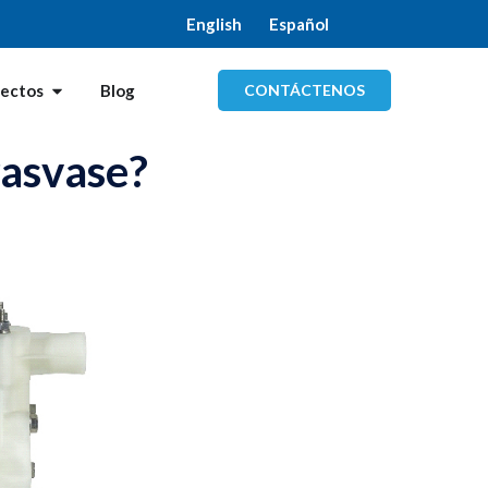
English
Español
CONTÁCTENOS
yectos
Blog
rasvase?