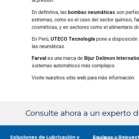
la presión.
En definitiva, las
bombas neumáticas
son perfec
extremas, como es el caso del sector químico, f
cosméticas, y en sectores como el alimentario di
En Perú,
UTECO Tecnología
pone a disposición 
las neumáticas.
Farval
es una marca de
Bijur Delimon Internati
sistemas automáticos más complejos.
Visite
nuestros sitio web
para más información.
Consulte ahora a un experto 
Soluciones de Lubricación y
Equipos y Repues
Clark Reliance