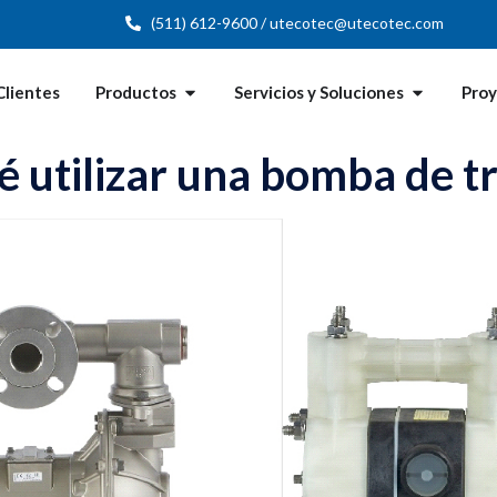
(511) 612-9600 / utecotec@utecotec.com
Clientes
Productos
Servicios y Soluciones
Pro
é utilizar una bomba de t