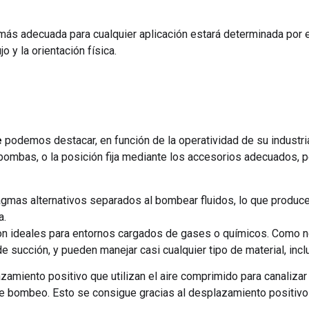
a más adecuada para cualquier aplicación estará determinada por e
o y la orientación física.
e
podemos destacar, en función de la operatividad de su industri
 bombas, o la posición fija mediante los accesorios adecuados, p
ragmas alternativos separados al bombear fluidos, lo que produc
a.
 ideales para entornos cargados de gases o químicos. Como no ti
e succión, y pueden manejar casi cualquier tipo de material, incl
iento positivo que utilizan el aire comprimido para canalizar l
a de bombeo. Esto se consigue gracias al desplazamiento positi