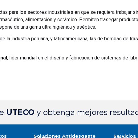
tas para los sectores industriales en que se requiera trabajar s
armacéutico, alimentación y cerámico. Permiten trasegar produc
spone de una gama ultra higiénica y aséptica.
de la industria peruana, y latinoamericana, las de bombas de tr
onal
, líder mundial en el diseño y fabricación de sistemas de lub
de
UTECO
y obtenga mejores resulta
tos
Soluciones Antidesgaste
Servicios
Duraflex
Lubricación