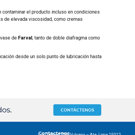
in contaminar el producto incluso en condiciones
tos de elevada viscosidad, como cremas
asvase de
Farval
, tanto de doble diafragma como
ricación desde un solo punto de lubricación hasta
dos.
CONTÁCTENOS
Contactenos
Los Telares 239, Vulcano – Ate, Lima 15012,