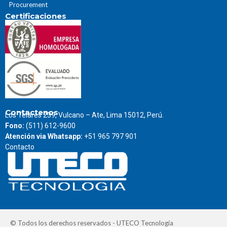
Procurement
Certificaciones
Contactenos
Los Telares 239, Vulcano – Ate, Lima 15012, Perú.
Fono:
(511) 612-9600
Atención via Whatsapp:
+51 965 797 901
Contacto
© Todos los derechos reservados - UTECO Tecnología