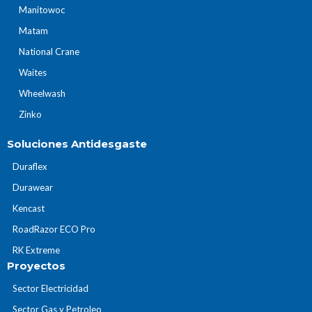
Manitowoc
Matam
National Crane
Waites
Wheelwash
Zinko
Soluciones Antidesgaste
Duraflex
Durawear
Kencast
RoadRazor ECO Pro
RK Extreme
Proyectos
Sector Electricidad
Sector Gas y Petroleo