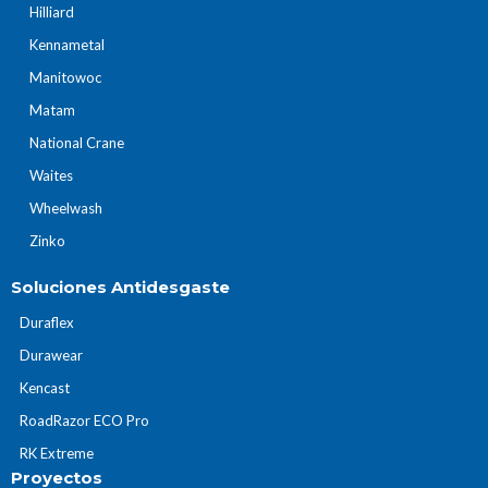
Hilliard
Kennametal
Manitowoc
Matam
National Crane
Waites
Wheelwash
Zinko
Soluciones Antidesgaste
Duraflex
Durawear
Kencast
RoadRazor ECO Pro
RK Extreme
Proyectos