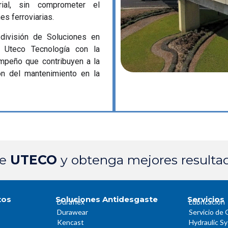
rial, sin comprometer el
s ferroviarias.
 división de Soluciones en
e Uteco Tecnología con la
empeño que contribuyen a la
ión del mantenimiento en la
de
UTECO
y obtenga mejores resulta
tos
Soluciones Antidesgaste
Servicios
Duraflex
Lubricación
Durawear
Servicio de 
Kencast
Hydraulic S