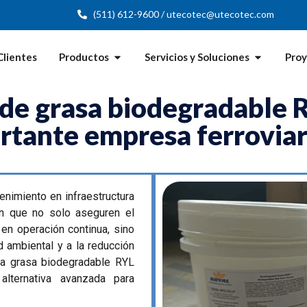
(511) 612-9600 / utecotec@utecotec.com
Clientes
Productos
Servicios y Soluciones
Pro
de grasa biodegradable R
rtante empresa ferroviar
nimiento en infraestructura
ión que no solo aseguren el
n operación continua, sino
d ambiental y a la reducción
 la grasa biodegradable RYL
lternativa avanzada para