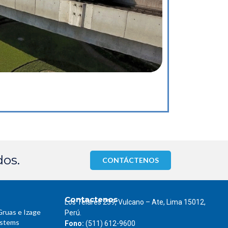
dos.
CONTÁCTENOS
Contactenos
Los Telares 239, Vulcano – Ate, Lima 15012,
Gruas e Izage
Perú.
ystems
Fono:
(511) 612-9600