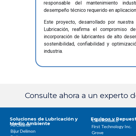
responsable del mantenimiento indust
desempeño técnico requerido en aplicacione
Este proyecto, desarrollado por nuestra
Lubricación, reafirma el compromiso d
incorporación de lubricantes de alto des
sostenibilidad, confiabilidad y optimizac
industria.
Consulte ahora a un experto 
Soluciones de Lubricación y
Equipos y Repues
Clark Reliance
Medio Ambiente
AirCleaner
First Technology Inc.
Bijur Delimon
Grove