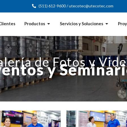
(511) 612-9600 / utecotec@utecotec.com
Clientes
Productos
Servicios y Soluciones
Pro
lería de Fotos y Vid
ventos y Seminari