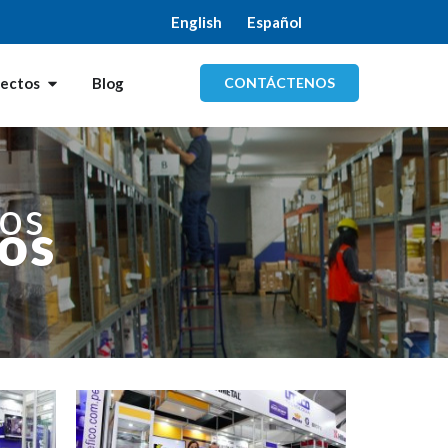
English
Español
CONTÁCTENOS
yectos
Blog
eos
os