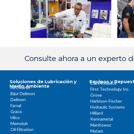
Consulte ahora a un experto 
Soluciones de Lubricación y
Equipos y Repues
Clark Reliance
Medio Ambiente
AirCleaner
First Technology Inc.
Bijur Delimon
Grove
Delimon
Harbison-Fischer
Farval
Hydraulic Systems
Graco
Hilliard
Hilco
Kennametal
Memolub
Manitowoc
Oil Filtration
Matam