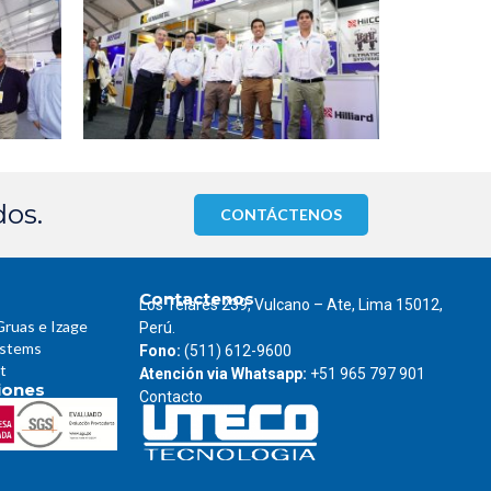
dos.
CONTÁCTENOS
Contactenos
Los Telares 239, Vulcano – Ate, Lima 15012,
Gruas e Izage
Perú.
ystems
Fono:
(511) 612-9600
t
Atención via Whatsapp:
+51 965 797 901
ciones
Contacto