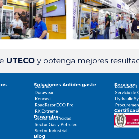
de
UTECO
y obtenga mejores resulta
tos
Soluciones Antidesgaste
Servicios
Duraflex
Lubricación
Durawear
Servicio de 
Kencast
Hydraulic S
RoadRazor ECO Pro
Procuremen
Certifica
RK Extreme
Proyectos
Sector Electricidad
Sector Gas y Petroleo
Sector Industrial
Blog