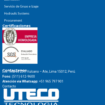
Servicio de Gruas e Izage
Hydraulic Systems
Procurement
Certificaciones
Contactenos
Los Telares 239, Vulcano – Ate, Lima 15012, Perú.
Fono:
(511) 612-9600
Atención via Whatsapp:
+51 965 797 901
Contacto