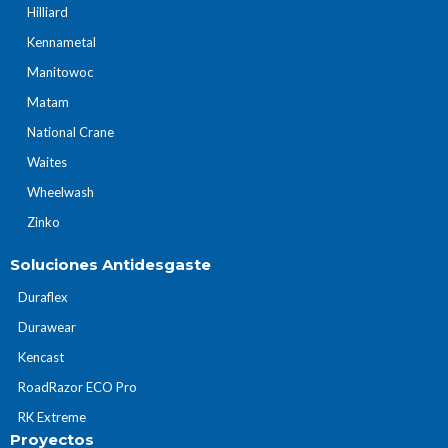
Hilliard
Kennametal
Manitowoc
Matam
National Crane
Waites
Wheelwash
Zinko
Soluciones Antidesgaste
Duraflex
Durawear
Kencast
RoadRazor ECO Pro
RK Extreme
Proyectos