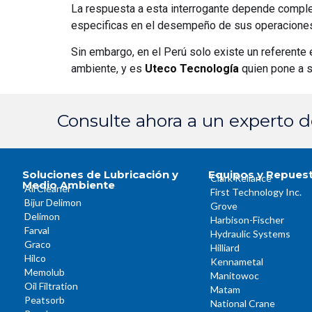
La respuesta a esta interrogante depende comple
especificas en el desempeño de sus operaciones
Sin embargo, en el Perú solo existe un referente e
ambiente, y es
Uteco Tecnología
quien pone a s
Consulte ahora a un experto 
Soluciones de Lubricación y
Equipos y Repues
Clark Reliance
Medio Ambiente
AirCleaner
First Technology Inc.
Bijur Delimon
Grove
Delimon
Harbison-Fischer
Farval
Hydraulic Systems
Graco
Hilliard
Hilco
Kennametal
Memolub
Manitowoc
Oil Filtration
Matam
Peatsorb
National Crane