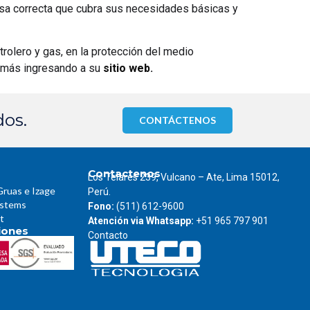
sa correcta que cubra sus necesidades básicas y
trolero y gas, en la protección del medio
r más ingresando a su
sitio web
.
dos.
CONTÁCTENOS
Contactenos
Los Telares 239, Vulcano – Ate, Lima 15012,
Gruas e Izage
Perú.
ystems
Fono:
(511) 612-9600
t
Atención via Whatsapp:
+51 965 797 901
ciones
Contacto