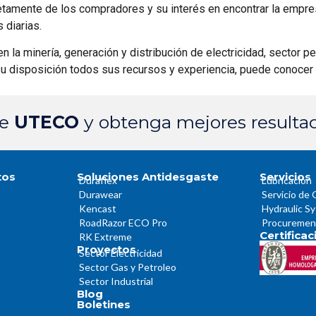
tamente de los compradores y su interés en encontrar la empre
 diarias.
n la minería, generación y distribución de electricidad, sector pe
u disposición todos sus recursos y experiencia, puede conoce
de
UTECO
y obtenga mejores resulta
tos
Soluciones Antidesgaste
Servicios
Duraflex
Lubricación
Durawear
Servicio de 
Kencast
Hydraulic S
RoadRazor ECO Pro
Procuremen
Certifica
RK Extreme
Proyectos
Sector Electricidad
Sector Gas y Petroleo
Sector Industrial
Blog
Boletines