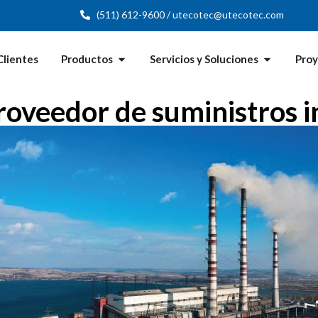
(511) 612-9600 / utecotec@utecotec.com
Clientes
Productos
Servicios y Soluciones
Pro
roveedor de suministros i