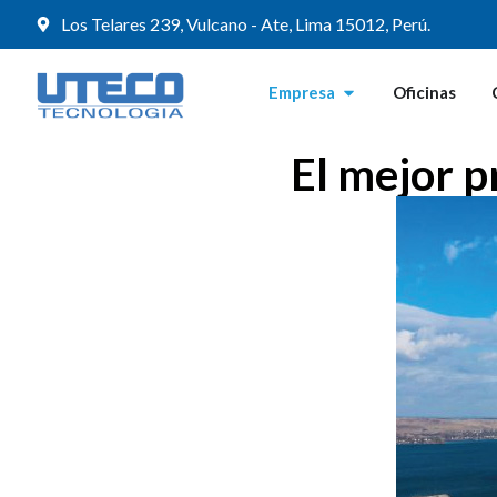
Los Telares 239, Vulcano - Ate, Lima 15012, Perú.
Empresa
Oficinas
El mejor p