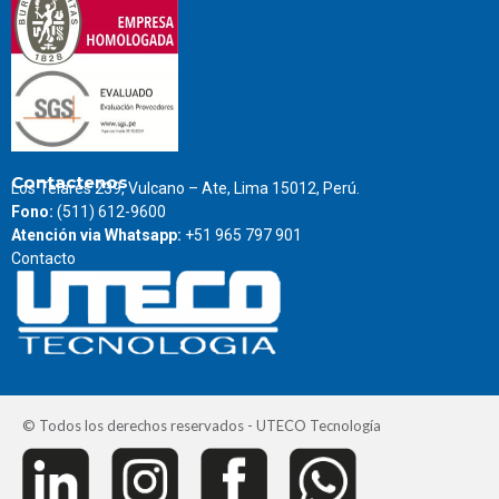
Contactenos
Los Telares 239, Vulcano – Ate, Lima 15012, Perú.
Fono:
(511) 612-9600
Atención via Whatsapp:
+51 965 797 901
Contacto
© Todos los derechos reservados - UTECO Tecnología