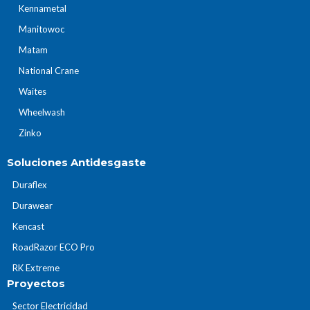
Kennametal
Manitowoc
Matam
National Crane
Waites
Wheelwash
Zinko
Soluciones Antidesgaste
Duraflex
Durawear
Kencast
RoadRazor ECO Pro
RK Extreme
Proyectos
Sector Electricidad