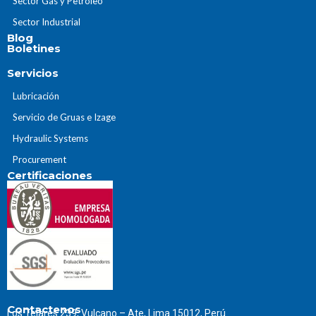
Sector Gas y Petroleo
Sector Industrial
Blog
Boletines
Servicios
Lubricación
Servicio de Gruas e Izage
Hydraulic Systems
Procurement
Certificaciones
Contactenos
Los Telares 239, Vulcano – Ate, Lima 15012, Perú.