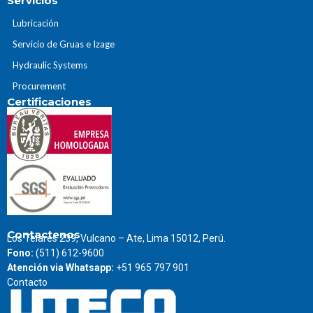
Servicios
Lubricación
Servicio de Gruas e Izage
Hydraulic Systems
Procurement
Certificaciones
Contactenos
Los Telares 239, Vulcano – Ate, Lima 15012, Perú.
Fono:
(511) 612-9600
Atención via Whatsapp:
+51 965 797 901
Contacto