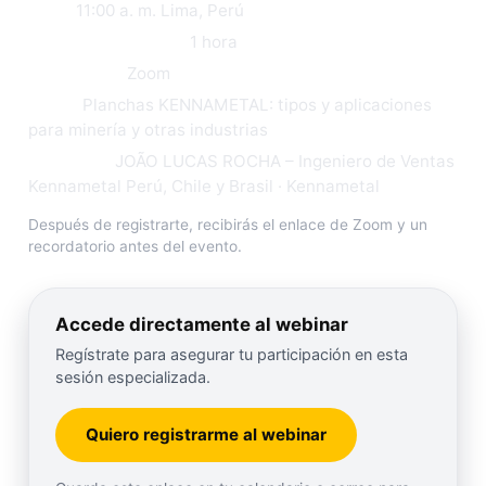
Hora:
11:00 a. m. Lima, Perú
Duración estimada:
1 hora
Plataforma:
Zoom
Tema:
Planchas KENNAMETAL: tipos y aplicaciones
para minería y otras industrias
Expositor:
JOÃO LUCAS ROCHA – Ingeniero de Ventas
Kennametal Perú, Chile y Brasil · Kennametal
Después de registrarte, recibirás el enlace de Zoom y un
recordatorio antes del evento.
Accede directamente al webinar
Regístrate para asegurar tu participación en esta
sesión especializada.
Quiero registrarme al webinar